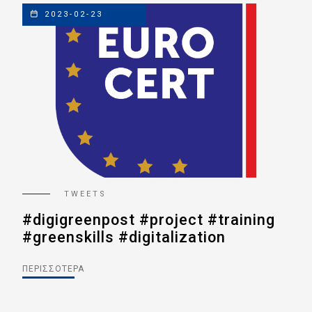
2023-02-23
TWEETS
ng
#digigreenpost #project #training
#d
#greenskills #digitalization
#g
#postalsector
#p
ΠΕΡΙΣΣΌΤΕΡΑ
ΠΕΡ