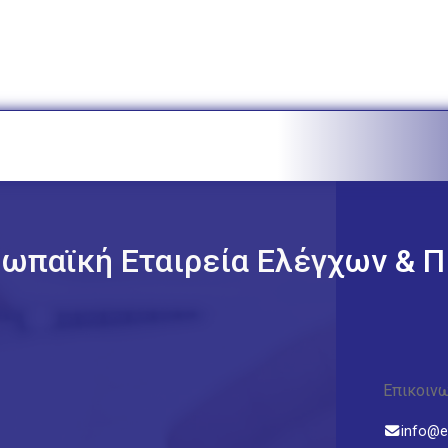
ωπαϊκή Εταιρεία Ελέγχων & Π
Επικοινω
info@e