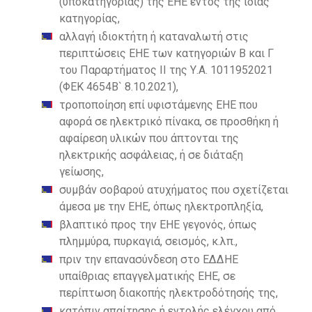
(υποκατηγορίας) της ΕΗΕ εντός της ίδιας
κατηγορίας,
αλλαγή ιδιοκτήτη ή καταναλωτή στις
περιπτώσεις ΕΗΕ των κατηγοριών Β και Γ
του Παραρτήματος ΙΙ της Υ.Α. 1011952021
(ΦΕΚ 4654Β` 8.10.2021),
τροποποίηση επί υφιστάμενης ΕΗΕ που
αφορά σε ηλεκτρικό πίνακα, σε προσθήκη ή
αφαίρεση υλικών που άπτονται της
ηλεκτρικής ασφάλειας, ή σε διάταξη
γείωσης,
συμβάν σοβαρού ατυχήματος που σχετίζεται
άμεσα με την ΕΗΕ, όπως ηλεκτροπληξία,
βλαπτικό προς την ΕΗΕ γεγονός, όπως
πλημμύρα, πυρκαγιά, σεισμός, κ.λπ.,
πριν την επανασύνδεση στο ΕΔΔΗΕ
υπαίθριας επαγγελματικής ΕΗΕ, σε
περίπτωση διακοπής ηλεκτροδότησής της,
κατόπιν απαίτησης ή εντολής ελέγχου από