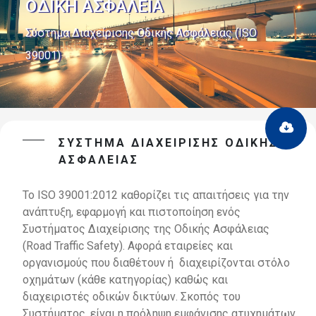
ΟΔΙΚΗ ΑΣΦΑΛΕΙΑ
Σύστημα Διαχείρισης Οδικής Ασφάλειας (ISO
39001)
ΣΎΣΤΗΜΑ ΔΙΑΧΕΊΡΙΣΗΣ ΟΔΙΚΉΣ
ΑΣΦΆΛΕΙΑΣ
Το
ISO
39001:2012
καθορίζει
τις
απαιτήσεις
για
την
ανάπτυξη,
εφαρμογή
και
πιστοποίηση
ενός
Συστήματος
Διαχείρισης
της
Οδικής
Ασφάλειας
(Road
Traffic
Safety).
Αφορά
εταιρείες
και
οργανισμούς
που
διαθέτουν
ή
διαχειρίζονται στόλο
οχημάτων (κάθε κατηγορίας) καθώς και
διαχειριστές οδικών δικτύων. Σκοπός του
Συστήματος,
είναι η πρόληψη εμφάνισης ατυχημάτων