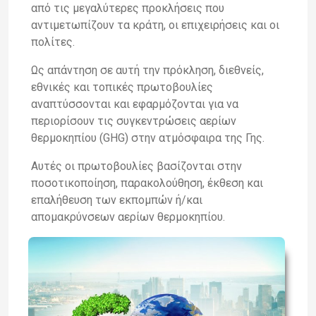
από τις μεγαλύτερες προκλήσεις
που
αντιμετωπίζουν τα κράτη, οι επιχειρήσεις και οι
πολίτες.
Ως απάντηση σε αυτή την πρόκληση, διεθνείς
,
εθνικές και τοπικές πρωτοβουλίες
αναπτύσσονται και εφαρμόζονται για να
περιορίσουν τις συγκεντρώσεις αερίων
θερμοκηπίου (
GHG
) στην ατμόσφαιρα της Γης.
Αυτές
οι
πρωτοβουλίες
βασίζονται
στην
ποσοτικοποίηση,
παρακολ
ούθηση,
έκθεση
και
επαλήθευση
των
εκπομπ
ών
ή/και
απομακρύνσεων
αερίων
θερμοκηπίου.