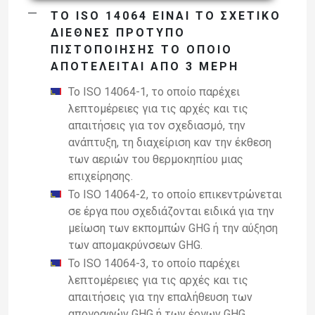
ΤΟ ISO 14064 ΕΊΝΑΙ ΤΟ ΣΧΕΤΙΚΌ
ΔΙΕΘΝΈΣ ΠΡΌΤΥΠΟ
ΠΙΣΤΟΠΟΊΗΣΗΣ ΤΟ ΟΠΟΊΟ
ΑΠΟΤΕΛΕΊΤΑΙ ΑΠΌ 3 ΜΈΡΗ
To
ISO
14064
-
1, το οποίο παρέχει
λεπτομέρειες για τις αρχές και τις
απαιτήσεις για τον σχεδιασμό, την
ανάπτυξη, τη δι
αχείριση καν την
έκθεση
των αεριών του θερμοκηπίου μιας
επιχείρησης.
Το
ISO
14064
-
2, το οποίο επικεντρώνεται
σε έργα που σχεδιάζονται
ειδικά
για
την
μείωση
των
εκπομπών
GHG
ή
την
αύξηση
των
απομακρύνσεων
GHG
.
To
ISO
14064
-
3, το οποίο παρέχει
λεπτομέρειες γ
ια τις αρχές και τις
απαιτήσεις για την επαλήθευση των
απογραφών
GHG
ή των έργων
GHG
.