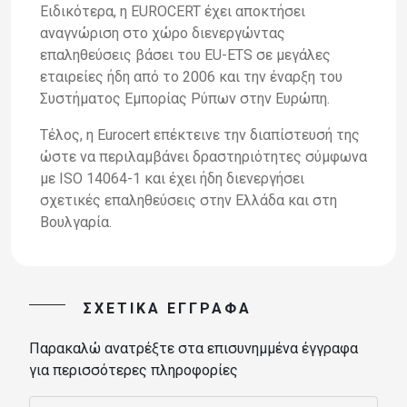
Ε
ιδικότερα,
η
EUROCERT
έχει
αποκτήσει
αναγνώριση
στο
χώρο
διενεργώντας
επαληθεύσεις
βάσει του
EU
-
ETS
σε μεγάλες
εταιρείες
ήδη από το 2006 και την έναρξη του
Συστήματος Εμπορίας Ρύπων
στην Ευρώπη.
Τέλος
,
η
Eurocert
επέκτεινε
την
διαπίστευσή
της
ώστε
να
περιλ
αμβάνει
δραστηριότητες
σύμφωνα
με
ISO
14064
-
1
και
έχει
ήδη
διενεργήσει
σχετικές
επαληθεύσεις
στην
Ελλάδα και στη
Βουλγαρία.
ΣΧΕΤΙΚΆ ΈΓΓΡΑΦΑ
Παρακαλώ ανατρέξτε στα επισυνημμένα έγγραφα
για περισσότερες πληροφορίες