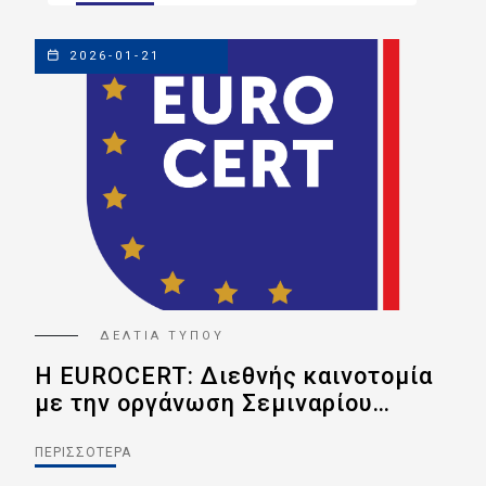
2026-01-21
ΔΕΛΤΙΑ ΤΥΠΟΥ
Η EUROCERT: Διεθνής καινοτομία
EU
με την οργάνωση Σεμιναρίου
Πά
“Carbon Footprint Manager”
Πρ
Χρ
ΠΕΡΙΣΣΌΤΕΡΑ
ΠΕΡ