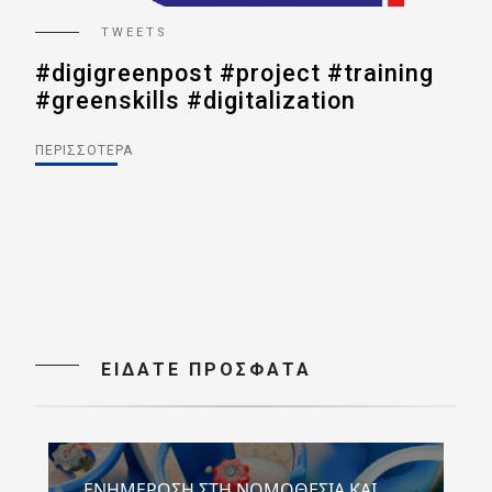
TWEETS
g
#digigreenpost #project #training
#d
#greenskills #digitalization
#gr
#postalsector
#p
ΠΕΡΙΣΣΌΤΕΡΑ
ΠΕΡ
ΕΙΔΑΤΕ ΠΡΟΣΦΑΤΑ
ΕΝΗΜΕΡΩΣΗ ΣΤΗ ΝΟΜΟΘΕΣΙΑ ΚΑΙ