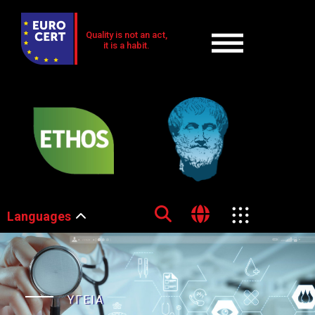
Quality is not an act,
it is a habit.
Languages
ΥΓΕΙΑ