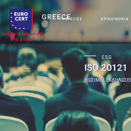
GREECE
ΥΠΗΡΕΣΊΕΣ
ΕΠΙΚΟΙΝΩΝΊΑ
Quality is not an act,
it is a habit.
ESG
ISO 20121
ΒΙΩΣΙΜΕΣ ΕΚΔΗΛΩΣΕ