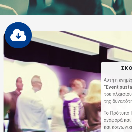
ΣΚ
Αυτή η ενημ
“Event sust
του πλαισίο
της δυνατότ
Το Πρότυπο I
αναφορά και 
και κοινωνικ