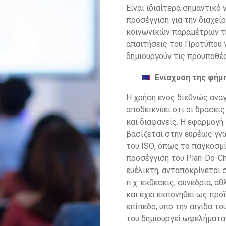
Είναι ιδιαίτερα σημαντικό
προσέγγιση για την
διαχεί
κοινωνικών παραμέτρων τ
απαιτήσεις του Προτύπου 
δημιουργούν τις προϋποθέσ
Ενίσχυση της φήμη
Η χρήση ενός διεθνώς αναγ
αποδεικνύει
ότι οι δράσεις
και διαφανείς.
Η εφαρμογή
βασίζεται στην ευρέως γ
του
ISO
, όπως το παγκοσμ
προσέγγιση του
Plan
-
Do
-
C
ευέλικτη, ανταποκρίνεται 
π.χ. εκθέσεις, συνέδρια, α
και έχει εκπονηθεί ως προ
επίπεδο, υπό την αιγίδα
το
του δημιουργεί ωφελήματα