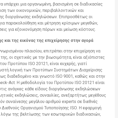
 να υπάρχει μια οργανωμένη, βασισμένη σε διαδικασίες
ριση των οικονομικών, περιβαλλοντικών και
ης διοργάνωσης
εκδηλώσεων. Επιπροσθέτως οι
για παρακολούθηση και μέτρηση κρίσιμων
μεγεθών,
εις για εξοικονόμηση πόρων και μείωση κόστους.
ς και της εικόνας της επιχείρησης στην αγορά
νωρισμένου πλαισίου, επιτρέπει στην επιχείρηση να
 της, οι σχετικές με την βιωσιμότητα, είναι αξιόπιστες
 του Προτύπου
ISO
20121, είναι ευχερής, γιατί
νωστή
λογική των Προτύπων Συστημάτων Διαχείρισης
ίως διαδεδομένο και
γνωστό
ISO
9001, καθώς και στην
heck
-
Act
.
Η μεθοδολογία του Προτύπου
ISO
20121
είναι
στις ανάγκες κάθε
είδους διοργάνωσης εκδηλώσεων
θλητικές εκδηλώσεις, συναυλίες,
ανεξαρτήτως μεγέθους
ϊόν συναίνεσης μεγάλου αριθμού
experts
σε
διεθνές
υ Διεθνούς Οργανισμού Τυποποίησης
ISO
.
Η εφαρμογή
 λόγω της βελτίωσης των εσωτερικών διαδικασιών,