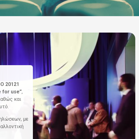
SO 20121
 for use”
,
καθώς και
υτό.
δηλώσεων, με
βαλλοντική