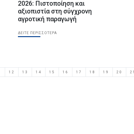
2026: Πιστοποίηση και
αξιοπιστία στη σύγχρονη
αγροτική παραγωγή
ΔΕΊΤΕ ΠΕΡΙΣΣΌΤΕΡΑ
1
12
13
14
15
16
17
18
19
20
2