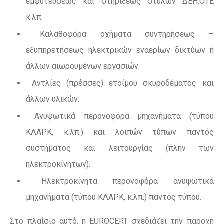
εμφυτεύσεως και στηρίξεως στύλων ΔΕΗ,ΟΤΕ
κ.λπ.
Καλαθοφόρα οχήματα συντηρήσεως –
εξυπηρετήσεως ηλεκτρικών εναερίων δικτύων ή
άλλων αιωρουμένων εργασιών.
Αντλίες (πρέσσες) ετοίμου σκυροδέματος και
άλλων υλικών.
Ανυψωτικά περονοφόρα μηχανήματα (τύπου
ΚΛΑΡΚ, κ.λπ.) και λοιπών τύπων παντός
συστήματος και λειτουργίας (πλην των
ηλεκτροκίνητων).
Ηλεκτροκίνητα περονοφόρα ανυψωτικά
μηχανήματα (τύπου ΚΛΑΡΚ, κ.λπ.) παντός τύπου.
Στο πλαίσιο αυτό, η EUROCERT σχεδιάζει την παροχή