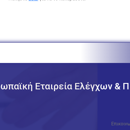
ωπαϊκή Εταιρεία Ελέγχων & Π
Επικοινω