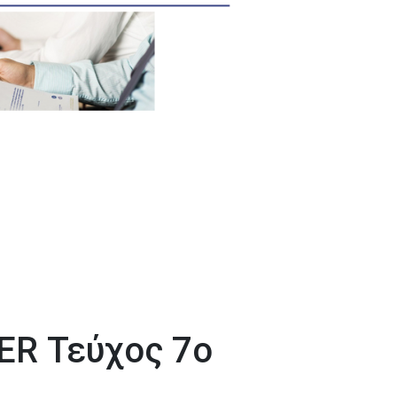
R Τεύχος 7ο