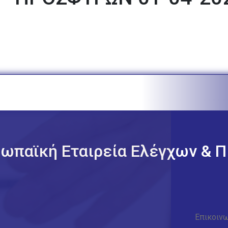
ωπαϊκή Εταιρεία Ελέγχων & Π
Επικοινω